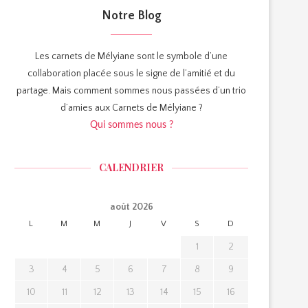
Notre Blog
Les carnets de Mélyiane sont le symbole d’une
collaboration placée sous le signe de l’amitié et du
partage. Mais comment sommes nous passées d’un trio
d’amies aux Carnets de Mélyiane ?
Qui sommes nous ?
CALENDRIER
août 2026
L
M
M
J
V
S
D
1
2
3
4
5
6
7
8
9
10
11
12
13
14
15
16