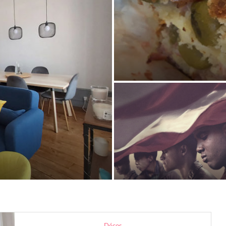
Cake aux olives et au 
12 janvier 2020
0 Commentaire
vie
When they see us