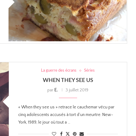
La guerre des écrans
Séries
WHEN THEY SEE US
par
3 juillet 2019
E.
« When they see us » retrace le cauchemar vécu par
cinq adolescents accusés à tort d’un meurtre. New-
York, 1989, le jour où tout a …