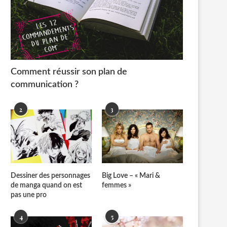
Comment réussir son plan de
communication ?
2
3
Dessiner des personnages
Big Love – « Mari &
de manga quand on est
femmes »
pas une pro
4
5