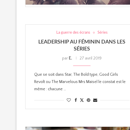
La guerre des écrans
Séries
LEADERSHIP AU FÉMININ DANS LES
SÉRIES
par
27 avril 2019
E.
Que se soit dans Star, The Bold type, Good Girls
Revolt ou The Marvelous Mrs Maisel le constat est le
même : chacune …