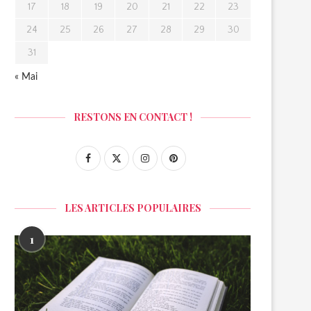
17
18
19
20
21
22
23
24
25
26
27
28
29
30
31
« Mai
RESTONS EN CONTACT !
LES ARTICLES POPULAIRES
1