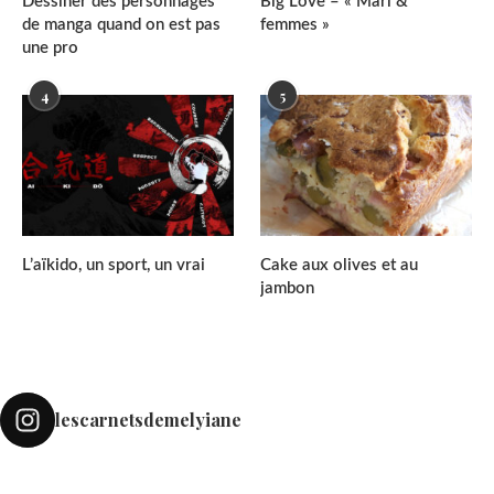
Dessiner des personnages
Big Love – « Mari &
de manga quand on est pas
femmes »
une pro
4
5
L’aïkido, un sport, un vrai
Cake aux olives et au
jambon
lescarnetsdemelyiane