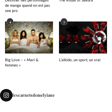
Dessiner des personnages
The Ritual of Sakura
de manga quand on est pas
une pro
4
5
Big Love – « Mari &
L’aïkido, un sport, un vrai
femmes »
lescarnetsdemelyiane