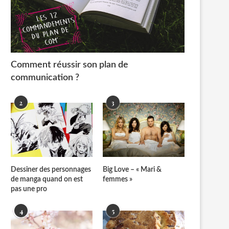
Comment réussir son plan de
communication ?
2
3
Dessiner des personnages
Big Love – « Mari &
de manga quand on est
femmes »
pas une pro
4
5