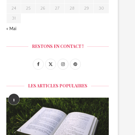
24
25
26
27
28
29
30
31
« Mai
RESTONS EN CONTACT !
LES ARTICLES POPULAIRES
1