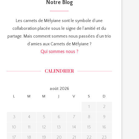
Notre Blog
Les carnets de Mélyiane sont le symbole d’une
collaboration placée sous le signe de l’amitié et du
partage. Mais comment sommes nous passées d’un trio
d’amies aux Carnets de Mélyiane ?
Qui sommes nous ?
CALENDRIER
août 2026
L
M
M
J
V
S
D
1
2
3
4
5
6
7
8
9
10
11
12
13
14
15
16
17
18
19
20
21
22
23