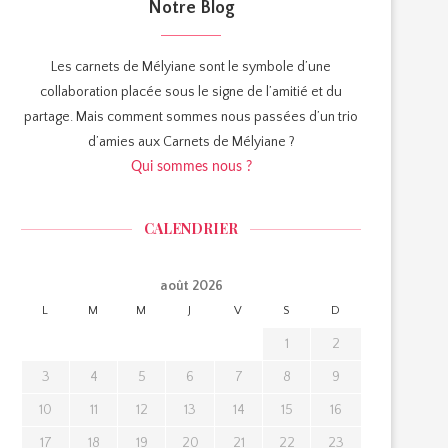
Notre Blog
Les carnets de Mélyiane sont le symbole d’une
collaboration placée sous le signe de l’amitié et du
partage. Mais comment sommes nous passées d’un trio
d’amies aux Carnets de Mélyiane ?
Qui sommes nous ?
CALENDRIER
août 2026
L
M
M
J
V
S
D
1
2
3
4
5
6
7
8
9
10
11
12
13
14
15
16
17
18
19
20
21
22
23