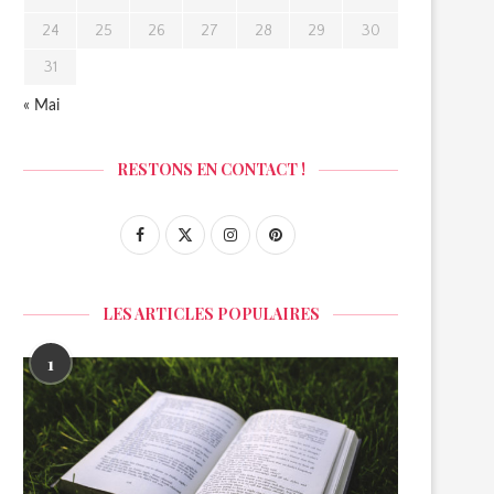
24
25
26
27
28
29
30
31
« Mai
RESTONS EN CONTACT !
LES ARTICLES POPULAIRES
1