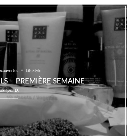
couvertes
LifeStyle
LS – PREMIÈRE SEMAINE
Ecrit par
D.