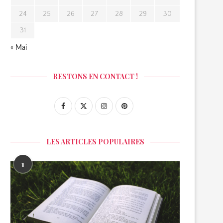
24
25
26
27
28
29
30
31
« Mai
RESTONS EN CONTACT !
LES ARTICLES POPULAIRES
1