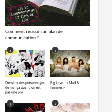
Comment réussir son plan de
communication ?
2
3
Dessiner des personnages
Big Love – « Mari &
de manga quand on est
femmes »
pas une pro
4
5