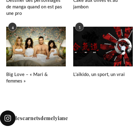
Dessiner des personnages
Cake aux olives et au
de manga quand on est pas
jambon
une pro
4
5
Big Love – « Mari &
L’aïkido, un sport, un vrai
femmes »
lescarnetsdemelyiane