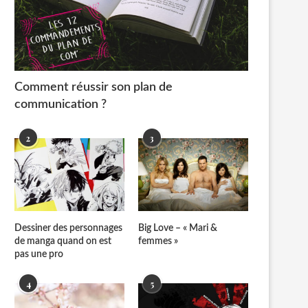
Comment réussir son plan de
communication ?
2
3
Dessiner des personnages
Big Love – « Mari &
de manga quand on est
femmes »
pas une pro
4
5