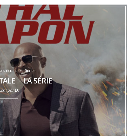
des écrans
Séries
TALE – LA SÉRIE
Ecrit par
D.