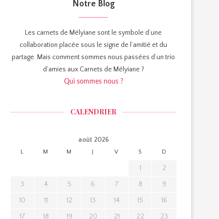
Notre Blog
Les carnets de Mélyiane sont le symbole d’une
collaboration placée sous le signe de l’amitié et du
partage. Mais comment sommes nous passées d’un trio
d’amies aux Carnets de Mélyiane ?
Qui sommes nous ?
CALENDRIER
août 2026
L
M
M
J
V
S
D
1
2
3
4
5
6
7
8
9
10
11
12
13
14
15
16
17
18
19
20
21
22
23