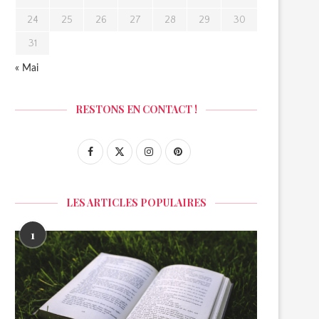
24
25
26
27
28
29
30
31
« Mai
RESTONS EN CONTACT !
LES ARTICLES POPULAIRES
1