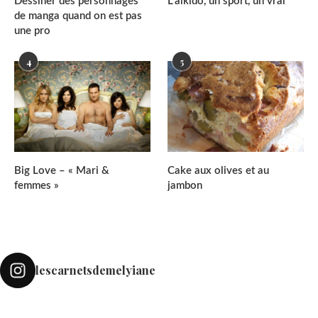
Dessiner des personnages
L’aïkido, un sport, un vrai
de manga quand on est pas
une pro
4
5
Big Love – « Mari &
Cake aux olives et au
femmes »
jambon
lescarnetsdemelyiane