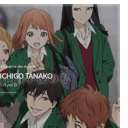
La guerre des écrans
 ICHIGO TANAKO
Ecrit par
D.