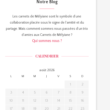
Notre Blog
Les carnets de Mélyiane sont le symbole d’une
collaboration placée sous le signe de l’amitié et du
partage. Mais comment sommes nous passées d’un trio
d’amies aux Carnets de Mélyiane ?
Qui sommes nous ?
CALENDRIER
août 2026
L
M
M
J
V
S
D
1
2
3
4
5
6
7
8
9
10
11
12
13
14
15
16
17
18
19
20
21
22
23