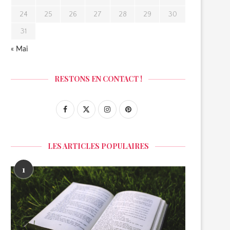
24
25
26
27
28
29
30
31
« Mai
RESTONS EN CONTACT !
LES ARTICLES POPULAIRES
1