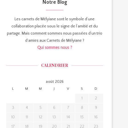
Notre Blog
Les carnets de Mélyiane sont le symbole d’une
collaboration placée sous le signe de l’amitié et du
partage. Mais comment sommes nous passées d’un trio
d’amies aux Carnets de Mélyiane ?
Qui sommes nous ?
CALENDRIER
août 2026
L
M
M
J
V
S
D
1
2
3
4
5
6
7
8
9
10
11
12
13
14
15
16
17
18
19
20
21
22
23