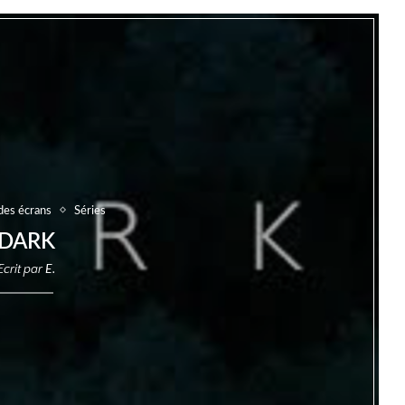
des écrans
Séries
DARK
Ecrit par
E.