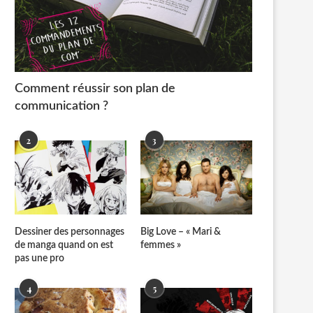
Comment réussir son plan de
communication ?
2
3
Dessiner des personnages
Big Love – « Mari &
de manga quand on est
femmes »
pas une pro
4
5