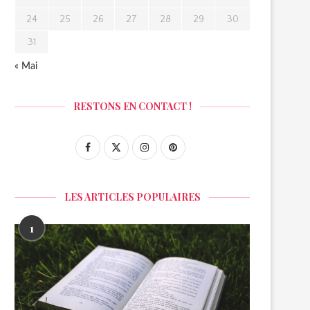
24
25
26
27
28
29
30
31
« Mai
RESTONS EN CONTACT !
LES ARTICLES POPULAIRES
1