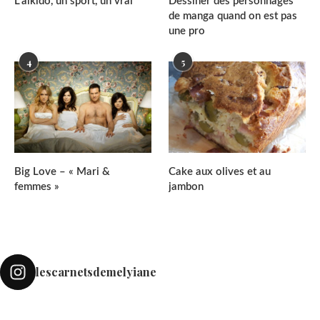
L’aïkido, un sport, un vrai
Dessiner des personnages
de manga quand on est pas
une pro
4
5
Big Love – « Mari &
Cake aux olives et au
femmes »
jambon
lescarnetsdemelyiane