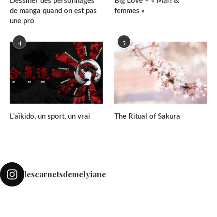
Dessiner des personnages
Big Love – « Mari &
de manga quand on est pas
femmes »
une pro
4
5
L’aïkido, un sport, un vrai
The Ritual of Sakura
lescarnetsdemelyiane