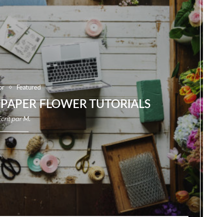
or
Featured
 PAPER FLOWER TUTORIALS
Ecrit par
M.