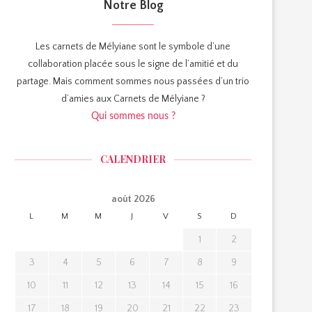
Notre Blog
Les carnets de Mélyiane sont le symbole d’une
collaboration placée sous le signe de l’amitié et du
partage. Mais comment sommes nous passées d’un trio
d’amies aux Carnets de Mélyiane ?
Qui sommes nous ?
CALENDRIER
août 2026
L
M
M
J
V
S
D
1
2
3
4
5
6
7
8
9
10
11
12
13
14
15
16
17
18
19
20
21
22
23