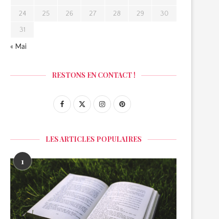
24
25
26
27
28
29
30
31
« Mai
RESTONS EN CONTACT !
LES ARTICLES POPULAIRES
1