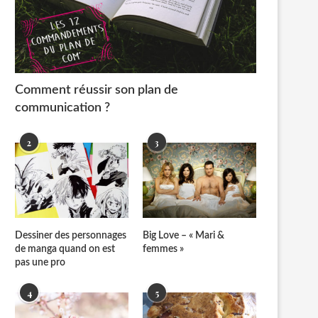
Comment réussir son plan de
communication ?
2
3
Dessiner des personnages
Big Love – « Mari &
de manga quand on est
femmes »
pas une pro
4
5