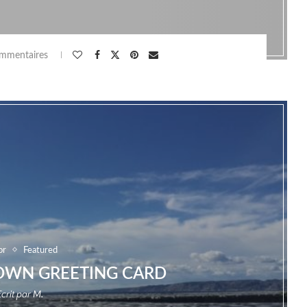
mmentaires
or
Featured
OWN GREETING CARD
Ecrit par
M.