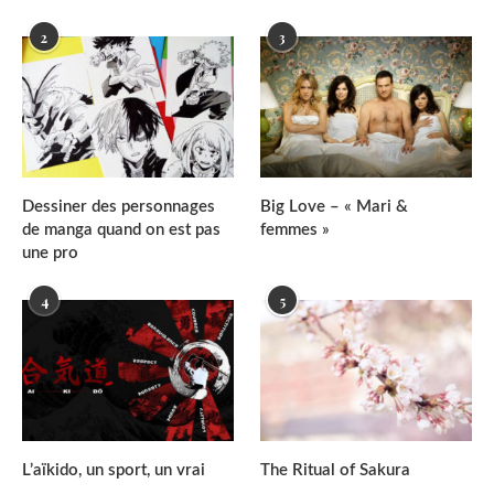
2
3
Dessiner des personnages
Big Love – « Mari &
de manga quand on est pas
femmes »
une pro
4
5
L’aïkido, un sport, un vrai
The Ritual of Sakura