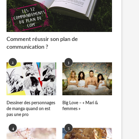
Comment réussir son plan de
communication ?
2
3
Dessiner des personnages
Big Love – « Mari &
de manga quand on est
femmes »
pas une pro
4
5