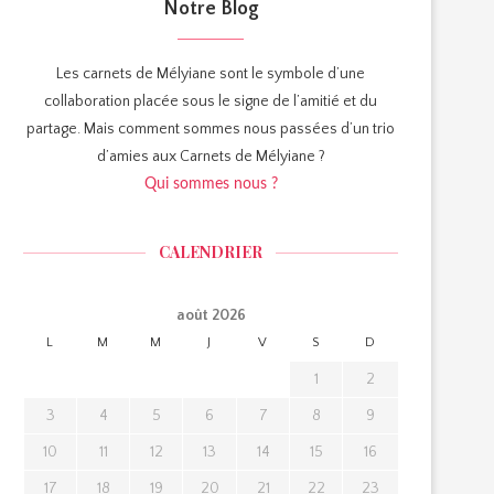
Notre Blog
Les carnets de Mélyiane sont le symbole d’une
collaboration placée sous le signe de l’amitié et du
partage. Mais comment sommes nous passées d’un trio
d’amies aux Carnets de Mélyiane ?
Qui sommes nous ?
CALENDRIER
août 2026
L
M
M
J
V
S
D
1
2
3
4
5
6
7
8
9
10
11
12
13
14
15
16
17
18
19
20
21
22
23