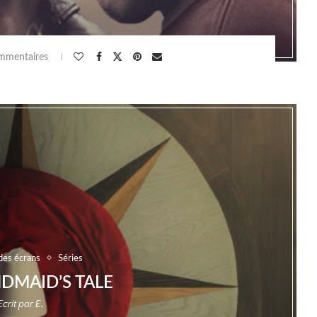
mmentaires
des écrans
Séries
DMAID’S TALE
Ecrit par
E.