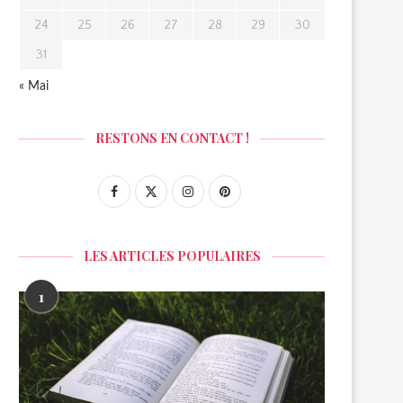
24
25
26
27
28
29
30
31
« Mai
RESTONS EN CONTACT !
LES ARTICLES POPULAIRES
1