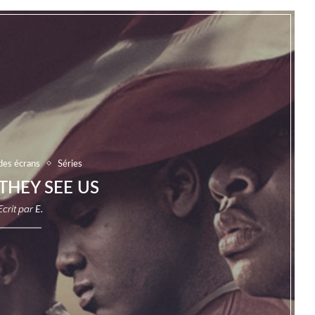
des écrans
Séries
THEY SEE US
Ecrit par
E.