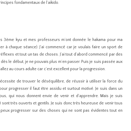
principes fondamentaux de l’aïkido.
e suis 3ème kyu et mes professeurs m’ont donnée le hakama pour ma
er à chaque séance). J’ai commencé car je voulais faire un sport de
flexes et tout un tas de choses. J’ai tout d’abord commencé par des
 dès le début, je ne pouvais plus m’en passer. Puis je suis passée aux
llez au cours adulte car c’est excellent pour la progression.
nécessite de trouver le déséquilibre, de réussir à utiliser la force du
pour progresser il faut être assidu et surtout motivé. Je suis dans un
ous, qui nous donnent envie de venir et d’apprendre. Mais je suis
sont très ouverts et gentils. Je suis donc très heureuse de venir tous
 peux progresser sur des choses qui ne sont pas évidentes tout en