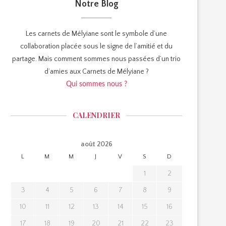
Notre Blog
Les carnets de Mélyiane sont le symbole d’une
collaboration placée sous le signe de l’amitié et du
partage. Mais comment sommes nous passées d’un trio
d’amies aux Carnets de Mélyiane ?
Qui sommes nous ?
CALENDRIER
août 2026
L
M
M
J
V
S
D
1
2
3
4
5
6
7
8
9
10
11
12
13
14
15
16
17
18
19
20
21
22
23