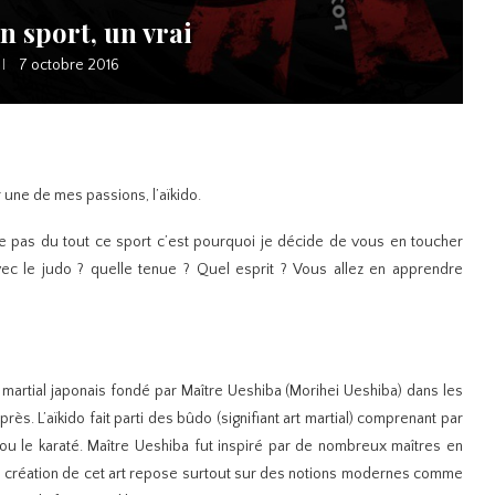
un sport, un vrai
7 octobre 2016
r une de mes passions, l’aïkido.
e pas du tout ce sport c’est pourquoi je décide de vous en toucher
ec le judo ? quelle tenue ? Quel esprit ? Vous allez en apprendre
rt martial japonais fondé par Maître Ueshiba (Morihei Ueshiba) dans les
ès. L’aïkido fait parti des bûdo (signifiant art martial) comprenant par
ou le karaté. Maître Ueshiba fut inspiré par de nombreux maîtres en
la création de cet art repose surtout sur des notions modernes comme