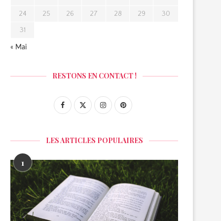
24
25
26
27
28
29
30
31
« Mai
RESTONS EN CONTACT !
LES ARTICLES POPULAIRES
1