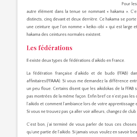
Pour les
autre élément dans la tenue se nommant « hakama ». C’es
distincts, cinq devant et deux derrière. Ce hakama se porte au
une ceinture que l’on nomme « keiko-obi » qui est large e
hakama des ceintures normales existent.
Les fédérations
Il existe deux types de fédérations d’aïkido en France.
La fédération française d’aïkido et de budo (FFAB) dans
affinitaires(FFAAA). Si vous me demandez la différence ent
un peu floue. Certains disent que les aïkidokas de la FFAB
pas montrées de la même façon. Enfin bref ce n’est pas le
l’aïkido et comment l’ambiance lors de votre apprentissage e
Si vous ne trouvez pas ça aller voir ailleurs, changez de clu
C’est bon, j’ai terminé de vous parler de tous ces chose
qu’une partie de l’aïkido. Si jamais vous voulez en savoir bea