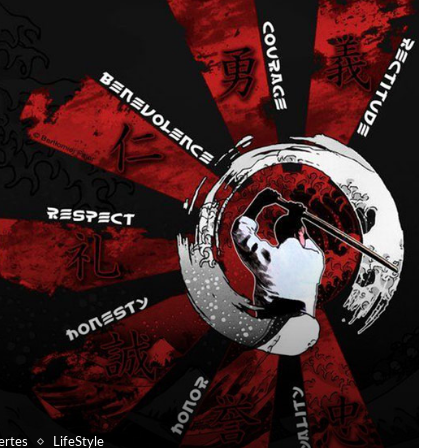
ertes
LifeStyle