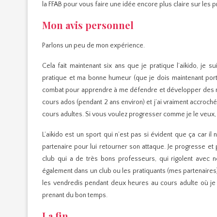
la FFAB pour vous faire une idée encore plus claire sur les 
Mon avis personnel
Parlons un peu de mon expérience.
Cela fait maintenant six ans que je pratique l’aïkido, j
pratique et ma bonne humeur (que je dois maintenant port
combat pour apprendre à me défendre et développer des ré
cours ados (pendant 2 ans environ) et j’ai vraiment accroché
cours adultes. Si vous voulez progresser comme je le veux, a
L’aïkido est un sport qui n’est pas si évident que ça car il 
partenaire pour lui retourner son attaque. Je progresse et 
club qui a de très bons professeurs, qui rigolent avec n
également dans un club ou les pratiquants (mes partenaires) 
les vendredis pendant deux heures au cours adulte où je
prenant du bon temps.
La fin