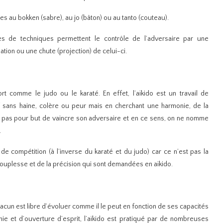
s au bokken (sabre), au jo (bâton) ou au tanto (couteau).
s de techniques permettent le contrôle de l’adversaire par une
ation ou une chute (projection) de celui-ci.
rt comme le judo ou le karaté. En effet, l’aïkido est un travail de
sans haine, colère ou peur mais en cherchant une harmonie, de la
 donc pas pour but de vaincre son adversaire et en ce sens, on ne nomme
.
de compétition (à l’inverse du karaté et du judo) car ce n’est pas la
souplesse et de la précision qui sont demandées en aïkido.
acun est libre d’évoluer comme il le peut en fonction de ses capacités
ie et d’ouverture d’esprit, l’aïkido est pratiqué par de nombreuses