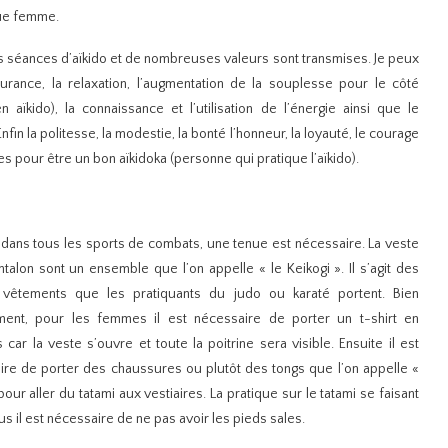
que femme.
des séances d’aïkido et de nombreuses valeurs sont transmises. Je peux
ance, la relaxation, l’augmentation de la souplesse pour le côté
 aïkido), la connaissance et l’utilisation de l’énergie ainsi que le
n la politesse, la modestie, la bonté l’honneur, la loyauté, le courage
es pour être un bon aïkidoka (personne qui pratique l’aïkido).
ans tous les sports de combats, une tenue est nécessaire. La veste
ntalon sont un ensemble que l’on appelle « le Keikogi ». Il s’agit des
êtements que les pratiquants du judo ou karaté portent. Bien
ent, pour les femmes il est nécessaire de porter un t-shirt en
car la veste s’ouvre et toute la poitrine sera visible. Ensuite il est
ire de porter des chaussures ou plutôt des tongs que l’on appelle «
pour aller du tatami aux vestiaires. La pratique sur le tatami se faisant
s il est nécessaire de ne pas avoir les pieds sales.