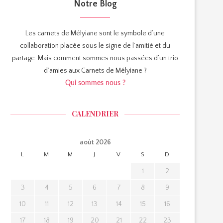
Notre Blog
Les carnets de Mélyiane sont le symbole d’une
collaboration placée sous le signe de l’amitié et du
partage. Mais comment sommes nous passées d’un trio
d’amies aux Carnets de Mélyiane ?
Qui sommes nous ?
CALENDRIER
août 2026
L
M
M
J
V
S
D
1
2
3
4
5
6
7
8
9
10
11
12
13
14
15
16
17
18
19
20
21
22
23