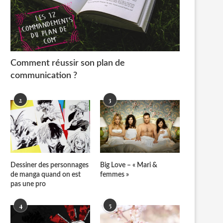
Comment réussir son plan de
communication ?
2
3
Dessiner des personnages
Big Love – « Mari &
de manga quand on est
femmes »
pas une pro
4
5