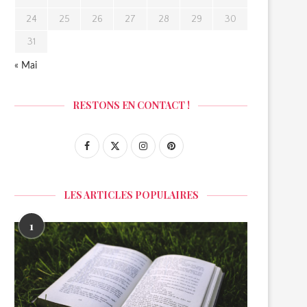
24
25
26
27
28
29
30
31
« Mai
RESTONS EN CONTACT !
LES ARTICLES POPULAIRES
1