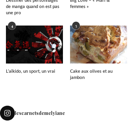
Dessiner des personnages
Big Love – « Mari &
de manga quand on est pas
femmes »
une pro
4
5
L’aïkido, un sport, un vrai
Cake aux olives et au
jambon
lescarnetsdemelyiane