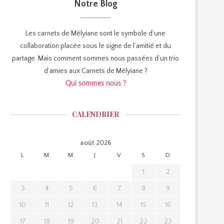
Notre Blog
Les carnets de Mélyiane sont le symbole d’une
collaboration placée sous le signe de l’amitié et du
partage. Mais comment sommes nous passées d’un trio
d’amies aux Carnets de Mélyiane ?
Qui sommes nous ?
CALENDRIER
août 2026
L
M
M
J
V
S
D
1
2
3
4
5
6
7
8
9
10
11
12
13
14
15
16
17
18
19
20
21
22
23