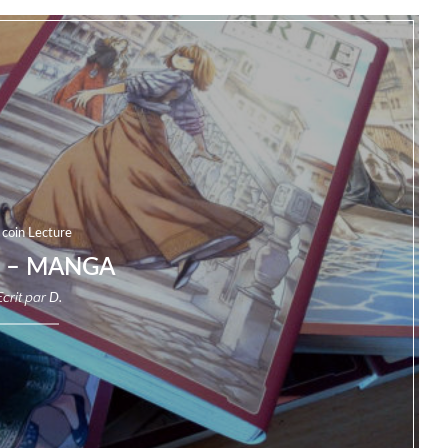
 coin Lecture
E – MANGA
Ecrit par
D.