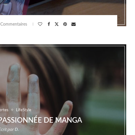
 Commentaires
ertes
LifeStyle
E PASSIONNÉE DE MANGA
Ecrit par
D.