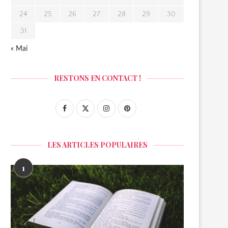
24
25
26
27
28
29
30
31
« Mai
RESTONS EN CONTACT !
LES ARTICLES POPULAIRES
1