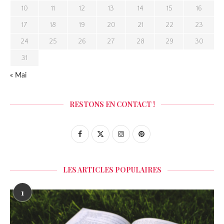
10
11
12
13
14
15
16
17
18
19
20
21
22
23
24
25
26
27
28
29
30
31
« Mai
RESTONS EN CONTACT !
LES ARTICLES POPULAIRES
1