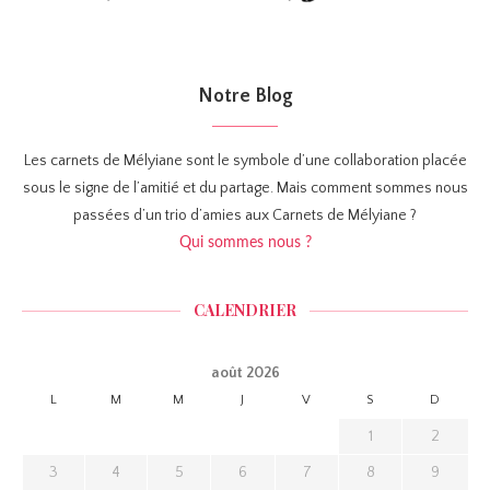
Notre Blog
Les carnets de Mélyiane sont le symbole d’une collaboration placée
sous le signe de l’amitié et du partage. Mais comment sommes nous
passées d’un trio d’amies aux Carnets de Mélyiane ?
Qui sommes nous ?
CALENDRIER
août 2026
L
M
M
J
V
S
D
1
2
3
4
5
6
7
8
9