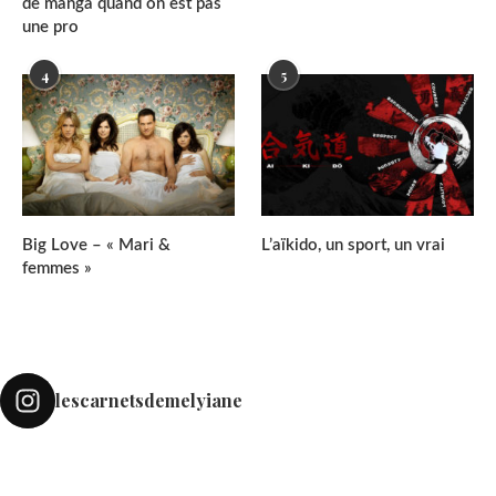
de manga quand on est pas
une pro
4
5
Big Love – « Mari &
L’aïkido, un sport, un vrai
femmes »
lescarnetsdemelyiane