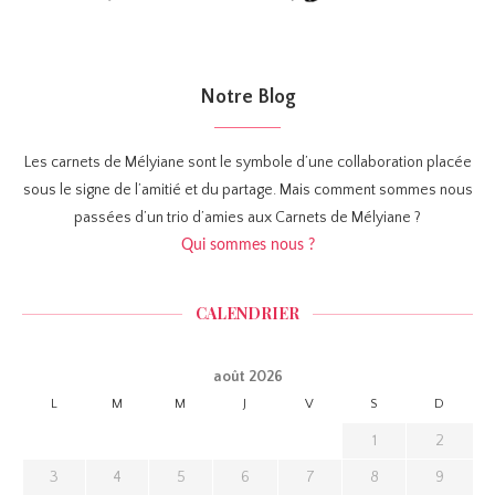
Notre Blog
Les carnets de Mélyiane sont le symbole d’une collaboration placée
sous le signe de l’amitié et du partage. Mais comment sommes nous
passées d’un trio d’amies aux Carnets de Mélyiane ?
Qui sommes nous ?
CALENDRIER
août 2026
L
M
M
J
V
S
D
1
2
3
4
5
6
7
8
9