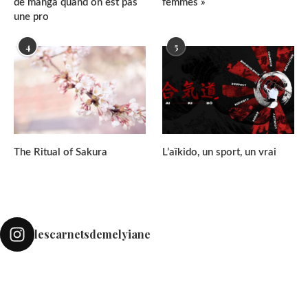
de manga quand on est pas
femmes »
une pro
4
5
The Ritual of Sakura
L’aïkido, un sport, un vrai
lescarnetsdemelyiane