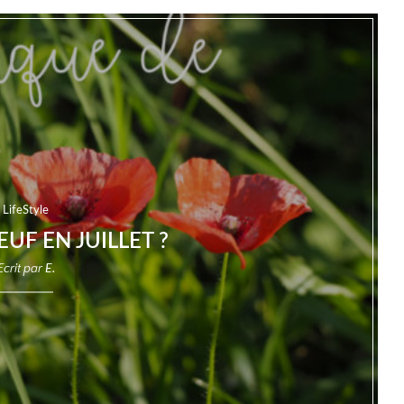
LifeStyle
UF EN JUILLET ?
Ecrit par
E.