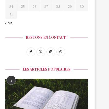
24
25
26
27
28
29
30
31
« Mai
RESTONS EN CONTACT !
LES ARTICLES POPULAIRES
1