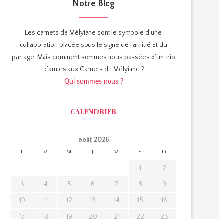
Notre Blog
Les carnets de Mélyiane sont le symbole d’une
collaboration placée sous le signe de l’amitié et du
partage. Mais comment sommes nous passées d’un trio
d’amies aux Carnets de Mélyiane ?
Qui sommes nous ?
CALENDRIER
août 2026
L
M
M
J
V
S
D
1
2
3
4
5
6
7
8
9
10
11
12
13
14
15
16
17
18
19
20
21
22
23