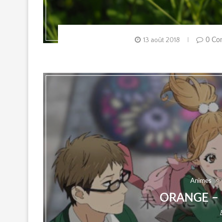
13 août 2018
0 Co
Animes
ORANGE –