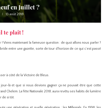
euf en Juillet ?
13 août 2018
 te plaît !
 ! Viens maintenant la fameuse question : de quoi allons nous parler ?
ride entre une gazette, sorte de tour d’horizon de ce qui c’est passé
ser à côté de la Victoire de Bleus.
e jour-là et que si nous devions gagner ça ne pouvait être que cette
Grand Chelem. La Fête Nationale 2018, aura revêtu ses habits de lumière
 de si tôt.
oute une génération et quelle génération : les Millenials. En 1998, les