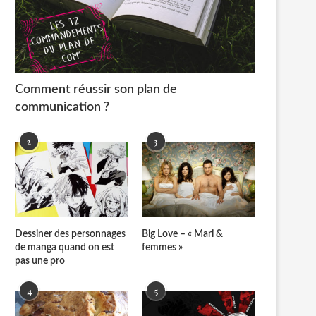
Comment réussir son plan de
communication ?
2
3
Dessiner des personnages
Big Love – « Mari &
de manga quand on est
femmes »
pas une pro
4
5