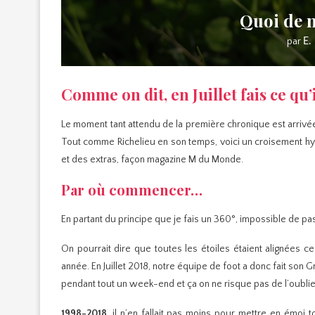
Quoi de n
par
E.
Comme on dit, en Juillet fais ce qu’il
Le moment tant attendu de la première chronique est arrivée
Tout comme Richelieu en son temps, voici un croisement hyb
et des extras, façon magazine M du Monde.
Par où commencer…
En partant du principe que je fais un 360°, impossible de pas
On pourrait dire que toutes les étoiles étaient alignées c
année. En Juillet 2018, notre équipe de foot a donc fait son 
pendant tout un week-end et ça on ne risque pas de l’oublier
1998-2018
, il n’en fallait pas moins pour mettre en émoi t