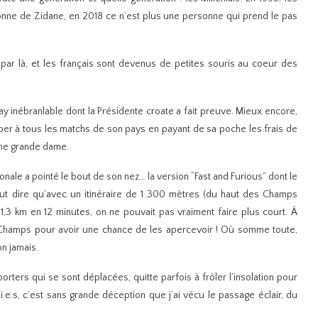
sonne de Zidane, en 2018 ce n’est plus une personne qui prend le pas
par là, et les français sont devenus de petites souris au coeur des
lay inébranlable dont la Présidente croate a fait preuve. Mieux encore,
ciper à tous les matchs de son pays en payant de sa poche les frais de
 une grande dame.
onale a pointé le bout de son nez… la version “Fast and Furious” dont le
aut dire qu’avec un itinéraire de 1 300 mètres (du haut des Champs
,3 km en 12 minutes, on ne pouvait pas vraiment faire plus court. À
des Champs pour avoir une chance de les apercevoir ! Où somme toute,
on jamais.
rters qui se sont déplacées, quitte parfois à frôler l’insolation pour
i.e.s, c’est sans grande déception que j’ai vécu le passage éclair, du