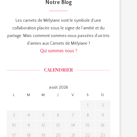
Notre Blog
Les carnets de Mélyiane sont le symbole d’une
collaboration placée sous le signe de l’amitié et du
partage. Mais comment sommes nous passées d’un trio
d’amies aux Carnets de Mélyiane ?
Qui sommes nous ?
CALENDRIER
août 2026
L
M
M
J
V
S
D
1
2
3
4
5
6
7
8
9
10
11
12
13
14
15
16
17
18
19
20
21
22
23