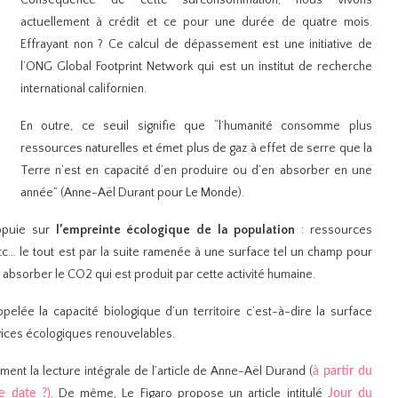
actuellement à crédit et ce pour une durée de quatre mois.
Effrayant non ? Ce calcul de dépassement est une initiative de
l’ONG Global Footprint Network qui est un institut de recherche
international californien.
En outre, ce seuil signifie que “l’humanité consomme plus
ressources naturelles et émet plus de gaz à effet de serre que la
Terre n’est en capacité d’en produire ou d’en absorber en une
année” (Anne-Aël Durant pour Le Monde).
appuie sur
l’empreinte écologique de la population
: ressources
 etc… le tout est par la suite ramenée à une surface tel un champ pour
 absorber le CO2 qui est produit par cette activité humaine.
ppelée la capacité biologique d’un territoire c’est-à-dire la surface
vices écologiques renouvelables.
ent la lecture intégrale de l’article de Anne-Aël Durand (
à partir du
. De même,
Le Figaro propose un article intitulé
te date ?
)
Jour du