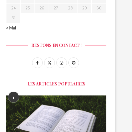
24
25
26
27
28
29
30
31
« Mai
RESTONS EN CONTACT !
LES ARTICLES POPULAIRES
1