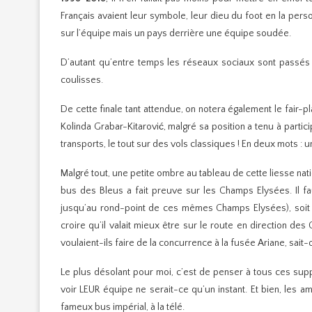
Français avaient leur symbole, leur dieu du foot en la per
sur l’équipe mais un pays derrière une équipe soudée.
D’autant qu’entre temps les réseaux sociaux sont passés 
coulisses.
De cette finale tant attendue, on notera également le fair-p
Kolinda Grabar-Kitarović, malgré sa position a tenu à parti
transports, le tout sur des vols classiques ! En deux mots :
Malgré tout, une petite ombre au tableau de cette liesse nati
bus des Bleus a fait preuve sur les Champs Elysées. Il f
jusqu’au rond-point de ces mêmes Champs Elysées), soit 1
croire qu’il valait mieux être sur le route en direction 
voulaient-ils faire de la concurrence à la fusée Ariane, sait-
Le plus désolant pour moi, c’est de penser à tous ces suppo
voir LEUR équipe ne serait-ce qu’un instant. Et bien, les am
fameux bus impérial, à la télé.