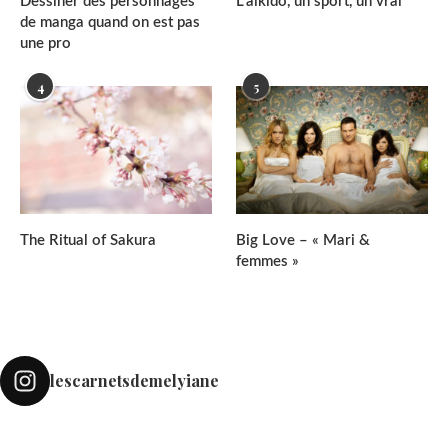
Dessiner des personnages
L’aïkido, un sport, un vrai
de manga quand on est pas
une pro
4
5
The Ritual of Sakura
Big Love – « Mari &
femmes »
lescarnetsdemelyiane