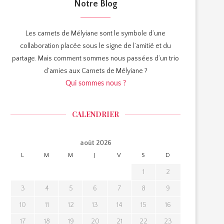
Notre Blog
Les carnets de Mélyiane sont le symbole d’une
collaboration placée sous le signe de l’amitié et du
partage. Mais comment sommes nous passées d’un trio
d’amies aux Carnets de Mélyiane ?
Qui sommes nous ?
CALENDRIER
août 2026
L
M
M
J
V
S
D
1
2
3
4
5
6
7
8
9
10
11
12
13
14
15
16
17
18
19
20
21
22
23