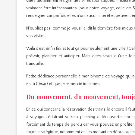
villes (notamment les grandes villes touristiques) il existe 
vraiment être intéressantes (pour notre voyage, celle de 
renseigner car parfois elles n’ont aucun intérêt et peuvent en
N’oubliez pas, comme je vous l’ai dit la dernière fois mieu
vos visites.
Voilà c’est enfin fini et tout ça pour seulement une ville !
prévoir, planifier et anticiper. Mais dites-vous qu’une f
tranquille.
Petite dédicace personnelle à mon binôme de voyage qui a f
est à César) et que je remercie infiniment.
Du mouvement, du mouvement, touj
En ce qui concerne la réservation des trains, là encore il f
à voyager réduiront votre « planning » découverte alors
forcément du temps de perdu car vous pouvez en profiter po
façon stratégique, notamment en les mettant en début ou fin