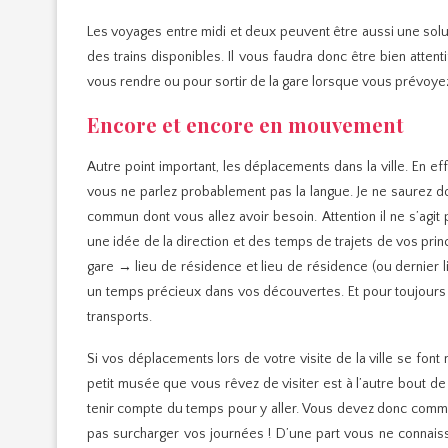
Les voyages entre midi et deux peuvent être aussi une solu
des trains disponibles. Il vous faudra donc être bien attent
vous rendre ou pour sortir de la gare lorsque vous prévoye
Encore et encore en mouvement
Autre point important, les déplacements dans la ville. En e
vous ne parlez probablement pas la langue. Je ne saurez d
commun dont vous allez avoir besoin. Attention il ne s’agi
une idée de la direction et des temps de trajets de vos princ
gare → lieu de résidence et lieu de résidence (ou dernier l
un temps précieux dans vos découvertes. Et pour toujours pl
transports.
Si vos déplacements lors de votre visite de la ville se font
petit musée que vous rêvez de visiter est à l’autre bout d
tenir compte du temps pour y aller. Vous devez donc comme
pas surcharger vos journées ! D’une part vous ne connaiss