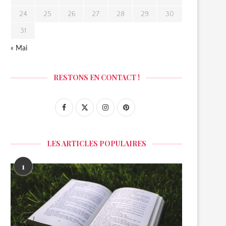
24
25
26
27
28
29
30
31
« Mai
RESTONS EN CONTACT !
LES ARTICLES POPULAIRES
1