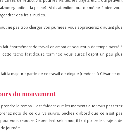
des cartes de réductions pour les visites, les trajets etc … qui peuvent
Salzbourg obtient la palme). Mais attention tout de même à bien vous
gendrer des frais inutiles.
x vaut ne pas trop charger vos journées vous apprécierez d’autant plus
 Cela fait énormément de travail en amont et beaucoup de temps passé à
ois cette tâche fastidieuse terminée vous aurez l’esprit un peu plus
ait la majeure partie de ce travail de dingue (rendons à César ce qui
ours du mouvement
aut prendre le temps. Il est évident que les moments que vous passerez
 prenez note de ce qui va suivre. Sachez d’abord que ce n’est pas
ur vous reposer. Cependant, selon moi, il faut placer les trajets de
 de journée.