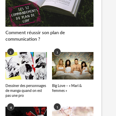
Comment réussir son plan de
communication ?
2
3
Dessiner des personnages
Big Love – « Mari &
de manga quand on est
femmes »
pas une pro
4
5