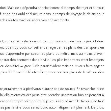
tion. Mais cela dépendra principalement du temps de trajet et surtout
if, et ne pas oublier d’inclure dans le temps de voyage le délais pour
z des visites avant ou après vos déplacements.
ffet, vous arrivez dans un endroit que vous ne connaissez pas, et dont
onc que trop vous conseiller de regarder les plans des transports en
t pas d’apprendre par coeur les plans du métro, mais au moins d’avoir
ipaux déplacements dans la ville. Les plus importants étant les trajets
ieu de visite) → gare. Cela paraît évident mais peut vous faire gagner
us d’efficacité n’hésitez à imprimer certains plans de la ville ou des
 majoritairement à pied vous n’aurez pas de soucis. En revanche, si ce
e la ville mieux vaudra peut-être prendre un tram ou bus en pensant à
ncer à comprendre pourquoi je vous saoule avec le fait qu’il ne faut
ez pas la ville vous serez donc automatiquement plus lent. De plus,