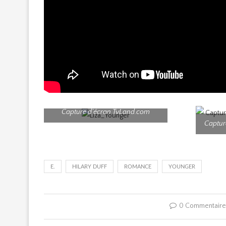
Capture d’écran TvLand.com
Captur
E.
HILARY DUFF
ROMANCE
YOUNGER
0 Commentair