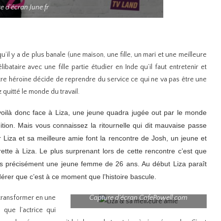
e d’écran June.fr
l y a de plus banale (une maison, une fille, un mari et une meilleure
ibataire avec une fille partie étudier en Inde qu’il faut entretenir et
tre héroïne décide de reprendre du service ce qui ne va pas être une
 quitté le monde du travail.
oilà donc face à Liza, une jeune quadra jugée out par le monde
dition. Mais vous connaissez la ritournelle qui dit mauvaise passe
ar Liza et sa meilleure amie font la rencontre de Josh, un jeune et
urette à Liza. Le plus surprenant lors de cette rencontre c’est que
s précisément une jeune femme de 26 ans. Au début Liza paraît
idérer que c’est à ce moment que l’histoire bascule.
a transformer en une
Capture d’écran CafePowell.com
 que l’actrice qui