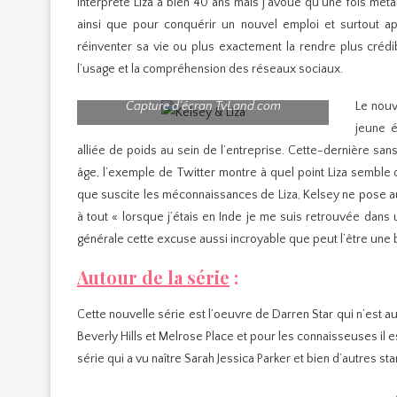
interprète Liza a bien 40 ans mais j’avoue qu’une fois mét
ainsi que pour conquérir un nouvel emploi et surtout ap
réinventer sa vie ou plus exactement la rendre plus crédi
l’usage et la compréhension des réseaux sociaux.
Capture d’écran TvLand.com
Le nouv
jeune é
alliée de poids au sein de l’entreprise. Cette-dernière sans
âge, l’exemple de Twitter montre à quel point Liza semble d
que suscite les méconnaissances de Liza, Kelsey ne pose a
à tout « lorsque j’étais en Inde je me suis retrouvée dans 
générale cette excuse aussi incroyable que peut l’être une b
Autour de la série
:
Cette nouvelle série est l’oeuvre de Darren Star qui n’est a
Beverly Hills et Melrose Place et pour les connaisseuses il e
série qui a vu naître Sarah Jessica Parker et bien d’autres sta