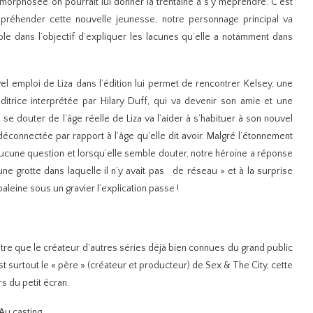
amorphosée on pourrait lui donner la trentaine à s’y méprendre. C’est
préhender cette nouvelle jeunesse, notre personnage principal va
ble dans l’objectif d’expliquer les lacunes qu’elle a notamment dans
el emploi de Liza dans l’édition lui permet de rencontrer Kelsey, une
ditrice interprétée par Hilary Duff, qui va devenir son amie et une
 se douter de l’âge réelle de Liza va l’aider à s’habituer à son nouvel
éconnectée par rapport à l’âge qu’elle dit avoir. Malgré l’étonnement
ucune question et lorsqu’elle semble douter, notre héroïne a réponse
une grotte dans laquelle il n’y avait pas de réseau » et à la surprise
aleine sous un gravier l’explication passe !
utre que le créateur d’autres séries déjà bien connues du grand public
st surtout le « père » (créateur et producteur) de Sex & The City, cette
rs du petit écran.
Au casting