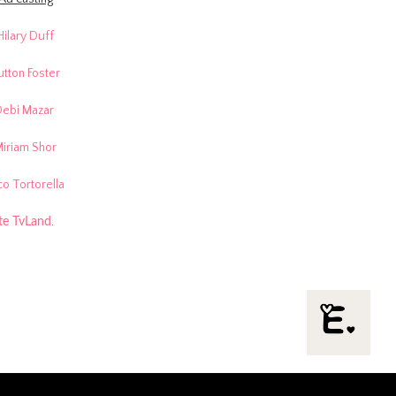
Hilary Duff
utton Foster
Debi Mazar
iriam Shor
co Tortorella
.
ite TvLand