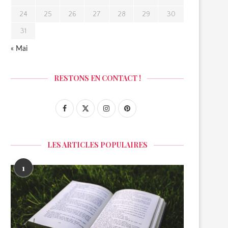
24
25
26
27
28
29
30
31
« Mai
RESTONS EN CONTACT !
LES ARTICLES POPULAIRES
1