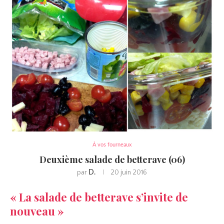
À vos fourneaux
Deuxième salade de betterave (06)
par
20 juin 2016
D.
« La salade de betterave s’invite de
nouveau »