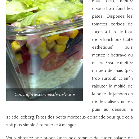
Pour cela, mettez
d’abord au fond les
pâtes. Disposez les
tomates cerises de
façon à faire le tour
de la lunch box (côté
esthétique), puis
mettez la bettrave au
milieu. Ensuite mettez
un peu de maïs (pas
trop surtout). Et enfin
rajouter la moitié de
la boite de jambon en
Copyright lescarnetsdemelyiane
dé, les olives noires
puis au dessus la
salade iceberg. Faites des petits morceaux de salade pour que cela
soit plus simple à remuer et à manger.
Vous obtenez une super lunch box remplie de super salade de