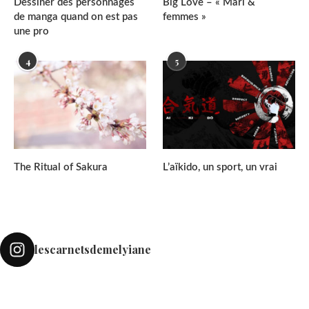
Dessiner des personnages
Big Love – « Mari &
de manga quand on est pas
femmes »
une pro
4
5
The Ritual of Sakura
L’aïkido, un sport, un vrai
lescarnetsdemelyiane