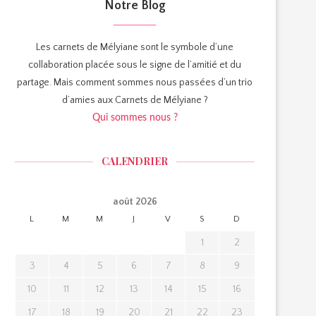
Notre Blog
Les carnets de Mélyiane sont le symbole d’une
collaboration placée sous le signe de l’amitié et du
partage. Mais comment sommes nous passées d’un trio
d’amies aux Carnets de Mélyiane ?
Qui sommes nous ?
CALENDRIER
août 2026
L
M
M
J
V
S
D
1
2
3
4
5
6
7
8
9
10
11
12
13
14
15
16
17
18
19
20
21
22
23