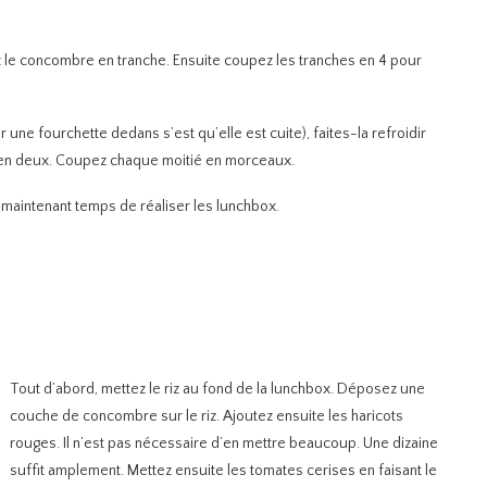
 le concombre en tranche. Ensuite coupez les tranches en 4 pour
r une fourchette dedans s’est qu’elle est cuite), faites-la refroidir
la en deux. Coupez chaque moitié en morceaux.
est maintenant temps de réaliser les lunchbox.
Tout d’abord, mettez le riz au fond de la lunchbox. Déposez une
couche de concombre sur le riz. Ajoutez ensuite les haricots
rouges. Il n’est pas nécessaire d’en mettre beaucoup. Une dizaine
suffit amplement. Mettez ensuite les tomates cerises en faisant le