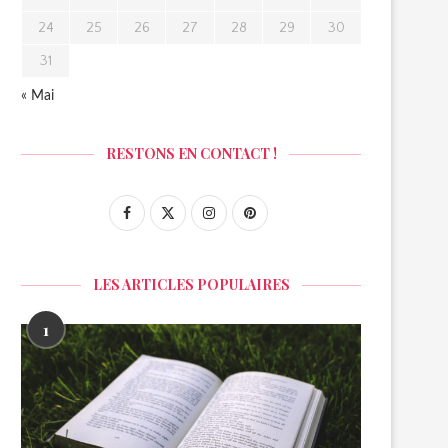
24
25
26
27
28
29
30
31
« Mai
RESTONS EN CONTACT !
LES ARTICLES POPULAIRES
1